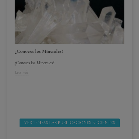
¿Conoces los Minerales?
¿Conoces los Minerales?
Leer más
¿C
¿C
Lee
VER TODAS LAS PUBLICACIONES RECIENTES