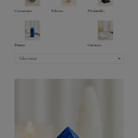
Corazones
Esferas
Pirámides
Puntas
Cuencos
Seleccionar