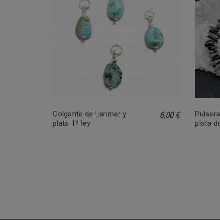
2,00 €
6,00 €
Colgante de Larimar y
Pulsera
plata 1ª ley
plata d