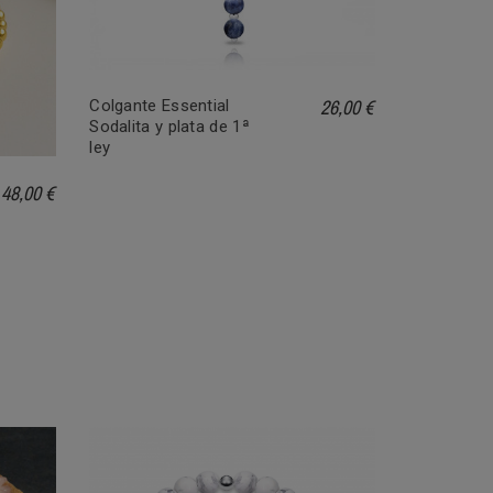
26,00 €
Colgante Essential
Sodalita y plata de 1ª
ley
48,00 €
Pulsera de