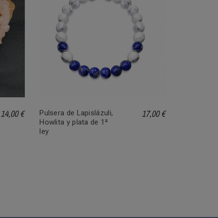
14,00 €
17,00 €
Pulsera de Lapislázuli,
Howlita y plata de 1ª
ley
Pulsera de
y plata 1ª l