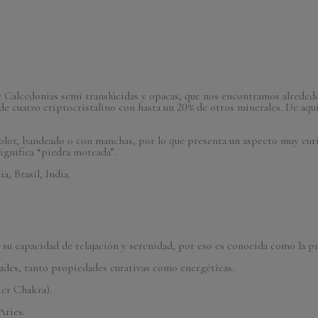
de Calcedonias semi translúcidas y opacas, que nos encontramos alrede
de cuarzo criptocristalino con hasta un 20% de otros minerales. De aqu
olor, bandeado o con manchas, por lo que presenta un aspecto muy cur
significa “piedra moteada”.
a, Brasil, India.
su capacidad de relajación y serenidad, por eso es conocida como la pie
des, tanto propiedades curativas como energéticas.
1er Chakra).
Aries.