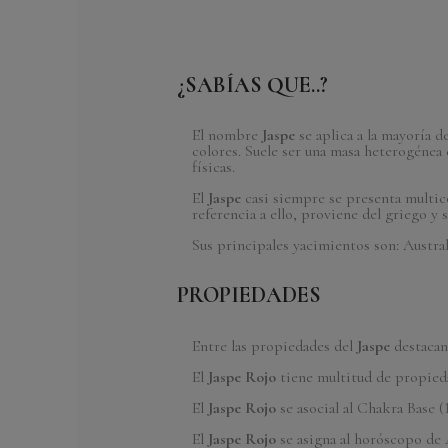
¿SABÍAS QUE..?
Referencia
PLJPR_006C
En Stock
10 Artículos
El nombre
Jaspe
se aplica a la mayoría 
colores. Suele ser una masa heterogénea 
físicas.
El
Jaspe
casi siempre se presenta multic
referencia a ello, proviene del griego y 
Sus principales yacimientos son: Australi
PROPIEDADES
Entre las propiedades del
Jaspe
destacan 
El
Jaspe Rojo
tiene multitud de propieda
El
Jaspe Rojo
se asocial al Chakra Base (
El
Jaspe Rojo
se asigna al horóscopo de 