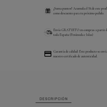
¡Suma puntos! Acumula el 5% de este prod
como descuento para tu próximo pedido.
Envío GRATUITO en compras a partir d
toda España (Península e Islas)
Garantía de calidad: Este producto se enví
nuestro certificado de autenticidad.
DESCRIPCIÓN