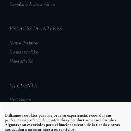
Formulario de desistimiento
ENLACES DE INTERÉS
Nuevos Productos
Los más vendidos
Mapa del sitio
MI CUENTA
Mis Compras
Mis Vales Descuento
Utilizamos cookies para mejorar su experiencia, recordar sus
Mis Direcciones
preferencias y ofrecerle contenidos y productos personalizados.
Algunas son esenciales para el funcionamiento de la tienda y otras
Mis Datos Personales
nos ayudan a mejorar nuestros servicios.