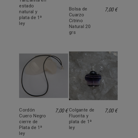
Tanzanita en
estado
7,00 €
Bolsa de
natural y
Cuarzo
plata de 1ª
Citrino
ley
Natural 20
grs
7,00 €
7,00 €
Cordón
Colgante de
Cuero Negro
Fluorita y
cierre de
plata de 1ª
Plata de 1ª
ley
ley