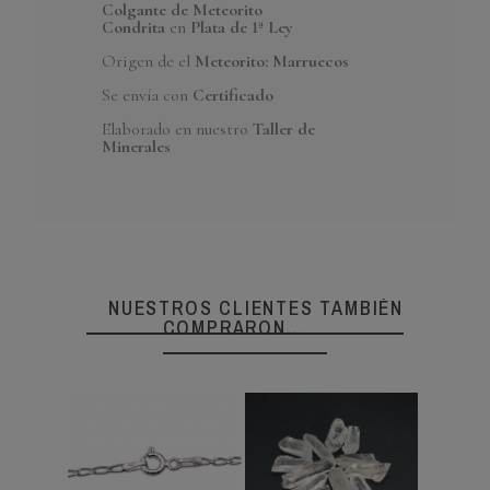
Colgante de Meteorito
Condrita
en
Plata de 1ª Ley
Referencia
CLMET04
En Stock
9 Artículos
Origen de el
Meteorito: Marruecos
Se envía con
Certificado
Elaborado en nuestro
Taller de
Minerales
NUESTROS CLIENTES TAMBIÉN
COMPRARON...