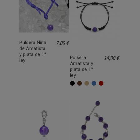
7,00 €
Pulsera Niña
de Amatista
y plata de 1ª
14,00 €
Pulsera
ley
Amatista y
plata de 1ª
ley
Negro
Marrón
Beige
Azul
Rojo