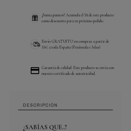
¡Suma puntos! Acumula el 5% de este producto
como descuento para tu próximo pedido.
Envío GRATUITO en compras a partir de
35€ a toda España (Península e Islas)
Garantía de calidad: Este producto se envía con
nuestro certificado de autenticidad.
DESCRIPCIÓN
¿SABÍAS QUE..?
Referencia
PLAMT006E