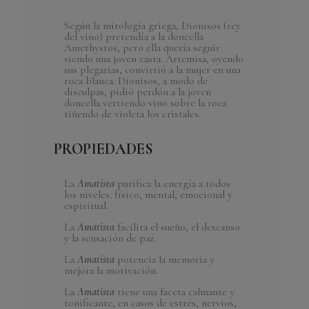
En Stock
9 Artículos
Según la mitología griega, Dionisos (rey
del vino) pretendía a la doncella
Amethystos, pero ella quería seguir
siendo una joven casta. Artemisa, oyendo
sus plegarias, convirtió a la mujer en una
roca blanca. Dionisos, a modo de
disculpas, pidió perdón a la joven
doncella vertiendo vino sobre la roca
tiñendo de violeta los cristales.
PROPIEDADES
La
Amatista
purifica la energía a todos
los niveles: físico, mental, emocional y
espiritual.
La
Amatista
facilita el sueño, el descanso
y la sensación de paz.
La
Amatista
potencia la memoria y
mejora la motivación.
La
Amatista
tiene una faceta calmante y
tonificante, en casos de estrés, nervios,