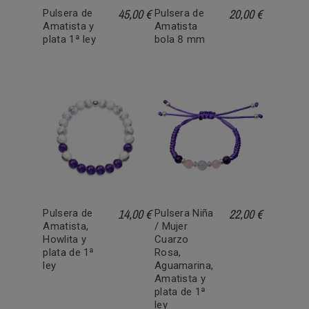
45,00 €
20,00 €
Pulsera de
Pulsera de
Amatista y
Amatista
plata 1ª ley
bola 8 mm
14,00 €
22,00 €
Pulsera de
Pulsera Niña
Amatista,
/ Mujer
Howlita y
Cuarzo
plata de 1ª
Rosa,
ley
Aguamarina,
Amatista y
plata de 1ª
ley