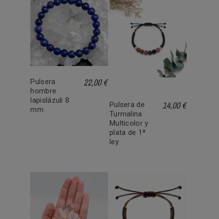
22,00 €
Pulsera
hombre
lapislázuli 8
14,00 €
Pulsera de
mm
Turmalina
Multicolor y
plata de 1ª
ley