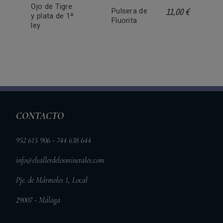
Ojo de Tigre
11,00 €
Pulsera de
y plata de 1ª
Fluorita
ley
CONTACTO
952 615 906 - 744 638 644
info@eltallerdelosminerales.com
Pje. de Mármoles 1, Local
29007 - Málaga