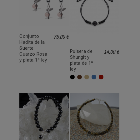
75,00 €
Conjunto
Hadita de la
Suerte
14,00 €
Pulsera de
Cuarzo Rosa
Shungit y
y plata 1ª ley
plata de 1ª
ley
Negro
Marrón
Beige
Azul
Rojo