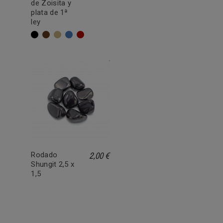
de Zoisita y
plata de 1ª
ley
Negro
Marrón
Beige
Azul
Rojo
2,00 €
Rodado
Shungit 2,5 x
1,5