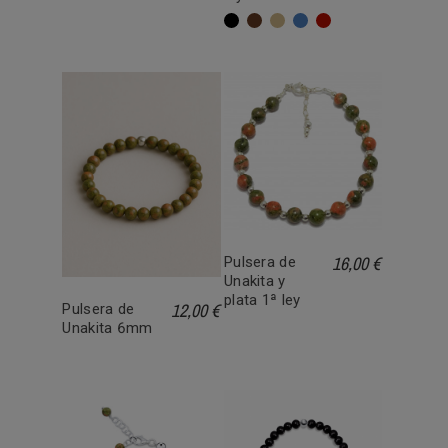
Negro
Marrón
Beige
Azul
Rojo
16,00 €
Pulsera de
Unakita y
plata 1ª ley
12,00 €
Pulsera de
Unakita 6mm