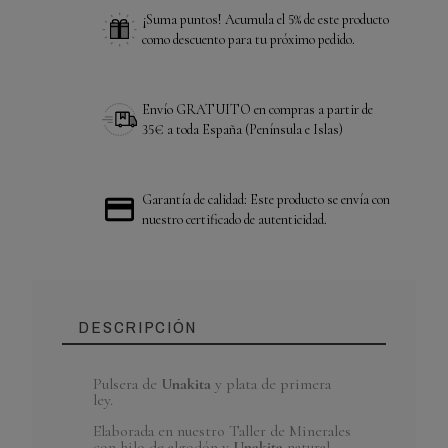
¡Suma puntos! Acumula el 5% de este producto
como descuento para tu próximo pedido.
Envío GRATUITO en compras a partir de
35€ a toda España (Península e Islas)
Garantía de calidad: Este producto se envía con
nuestro certificado de autenticidad.
DESCRIPCIÓN
Pulsera de
Unakita
y plata de primera
ley.
Referencia
PUNK_21
En Stock
5 Artículos
Elaborada en nuestro Taller de Minerales
con hilo de algodón y
Unakita
natural