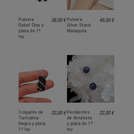
38,00 €
45,00 €
Pulsera
Pulsera
Relief Ónix y
Silver Stack
plata de 1ª
Malaquita
ley
32,00 €
22,00 €
Colgante de
Pendientes
Turmalina
de Amatista
Negra y plata
y plata de 1ª
1ª ley
ley