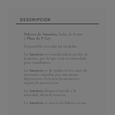
DESCRIPCIÓN
Pulsera de
Amatista,
bolas de 8 mm
y
Plata de 1ª Ley
Referencia
PAM30
En Stock
14 Artículos
Disponible en todas las medidas
La
Amatista
es considerada la piedra de
la mente, por lo que está recomendada
para estudiantes.
La
Amatista
es de ayuda en los casos de
insomnio causados por una mente
hiperactiva. Potencia la memoria y
mejora la motivación.
La
Amatista
disipa el miedo y la
ansiedad, alivia la tristeza.
La
Amatista
se asocia al chakra corona.