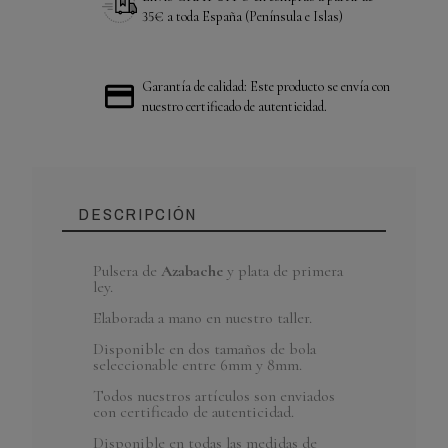
35€ a toda España (Península e Islas)
Garantía de calidad: Este producto se envía con
nuestro certificado de autenticidad.
DESCRIPCIÓN
Pulsera de
Azabache
y plata de primera
ley.
Referencia
PLAZB_10
En Stock
15 Artículos
Elaborada a mano en nuestro taller.
Disponible en dos tamaños de bola
seleccionable entre 6mm y 8mm.
Todos nuestros artículos son enviados
con certificado de autenticidad.
Disponible en todas las medidas de