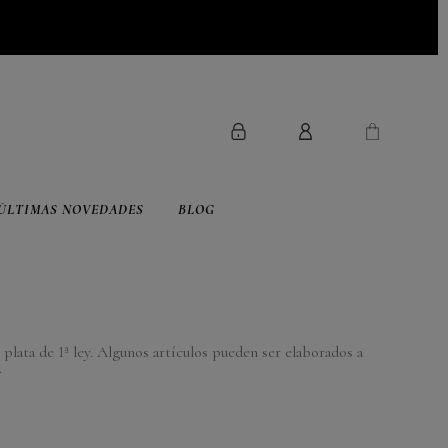
ÚLTIMAS NOVEDADES
BLOG
plata de 1ª ley. Algunos artículos pueden ser elaborados a
.