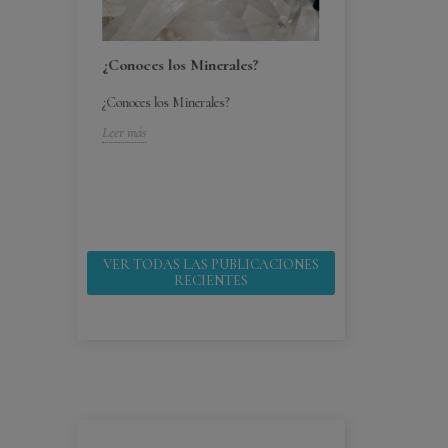
¿Conoces los Minerales?
¿Conoces los Minerales?
bebes ¿por
¿Cómo cuido mi
Leer más
¿Cómo cuido mis 
 ¿por que
Leer más
VER TODAS LAS PUBLICACIONES
RECIENTES