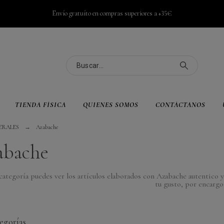
Envío gratuíto en compras superiores a +35€
TIENDA FÍSICA
QUIENES SOMOS
CONTÁCTANOS
ERALES
Azabache
abache
categoría puedes ver los artículos elaborados con Azabache autentico y 
tu gusto, por encargo
egorías