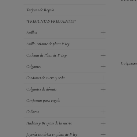
Tarjetas de Regalo
"PREGUNTAS FRECUENTES"
Anillos
Anillo Atlante de plata 1ª ley
Cadenas de Plata de 1ª Ley
Colgante
Colgantes
Cordones de cuero y seda
Colgantes de dónuts
Conjuntos para regalo
Collares
Haditas y Brujitas de la suerte
Joyería esotérica en plata de 1ª ley