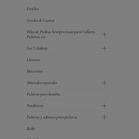
Fetiches
Geodas de Cuarzo
Hilos de Piedras Semipreciosas para Collares,
Pulseras, etc.
Los 7 chakras
Llaveros
Meteoritos
Minerales naturales
Pulseras para hombre
Pendientes
Pulseras y adornos para pulseras
Reiki