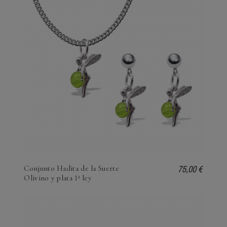
75,00 €
Conjunto Hadita de la Suerte
Olivino y plata 1ª ley