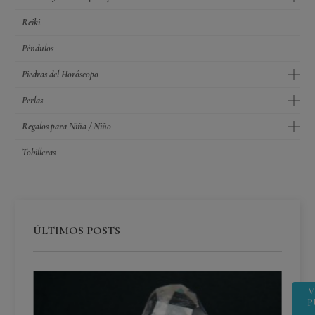
Reiki
Péndulos
Piedras del Horóscopo
Perlas
Regalos para Niña / Niño
Tobilleras
ÚLTIMOS POSTS
V
P