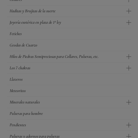
Haditas y Brujitas de la suerte
Joyería esotérica en plata de 1ª ley
Fetiches
Geodas de Cuarzo
Hilos de Piedras Semipreciosas para Collares, Pulseras, etc.
Los 7 chakras
Llaveros
Meteoritos
Minerales naturales
Pulseras para hombre
Pendientes
Pulseras y adornos para pulseras