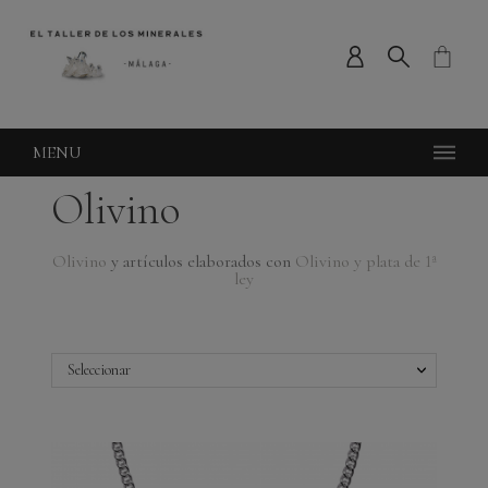
MENU
Olivino
Olivino
y artículos elaborados con
Olivino y plata de 1ª
ley
Seleccionar