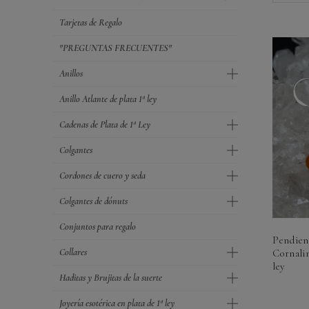
Tarjetas de Regalo
"PREGUNTAS FRECUENTES"
Anillos
Anillo Atlante de plata 1ª ley
Cadenas de Plata de 1ª Ley
Colgantes
Cordones de cuero y seda
Colgantes de dónuts
Conjuntos para regalo
Pendien
Collares
Cornalin
ley
Haditas y Brujitas de la suerte
Joyería esotérica en plata de 1ª ley