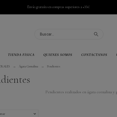
Envío gratuíto en compras superiores a +35€
TIENDA FÍSICA
QUIENES SOMOS
CONTÁCTANOS
ERALES
Ágata Cornalina
Pendientes
dientes
Pendientes realizados en ágata cornalina y 
onar