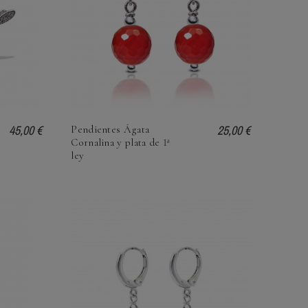
 Semipreciosas y Piedras
s ¿en qué se diferencian?
emipreciosas y Piedras
Collar de ambar para bebes ¿por
 ¿en qué se diferencian?
que funcionan?
Collar de ambar para bebes ¿por que
45,00 €
25,00 €
Pendientes Ágata
funcionan?
Cornalina y plata de 1ª
ley
Leer más