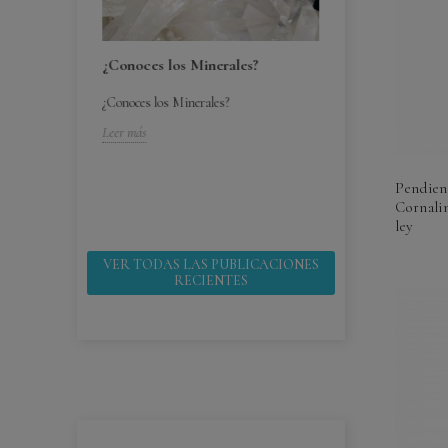
¿Conoces los Minerales?
¿Conoces los Minerales?
bebes ¿por
¿Cómo cuido mi
Leer más
¿Cómo cuido mis 
 ¿por que
Pendien
Leer más
Cornalin
ley
VER TODAS LAS PUBLICACIONES
RECIENTES