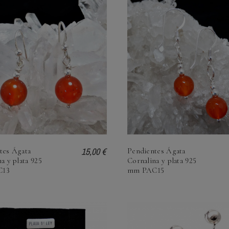
15,00 €
tes Ágata
Pendientes Ágata
a y plata 925
Cornalina y plata 925
C13
mm PAC15