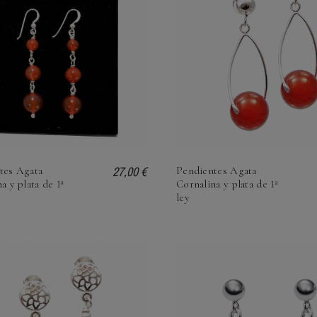
27,00 €
tes Agata
Pendientes Agata
a y plata de 1ª
Cornalina y plata de 1ª
ley