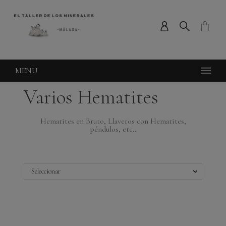
MENU
Varios Hematites
Hematites en Bruto, Llaveros con Hematites,
péndulos, etc..
Seleccionar