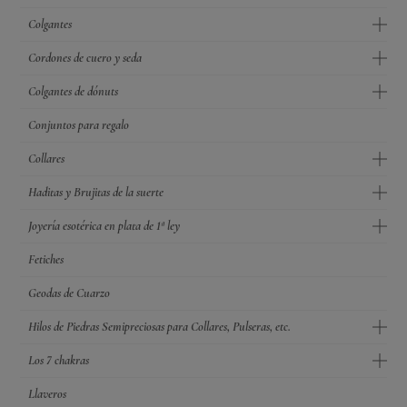
Colgantes
Cordones de cuero y seda
Colgantes de dónuts
Conjuntos para regalo
Collares
Haditas y Brujitas de la suerte
Joyería esotérica en plata de 1ª ley
Fetiches
Geodas de Cuarzo
Hilos de Piedras Semipreciosas para Collares, Pulseras, etc.
Los 7 chakras
Llaveros