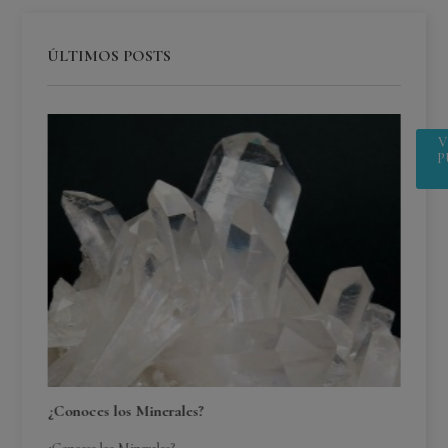
ÚLTIMOS POSTS
V
P
¿Conoces los Minerales?