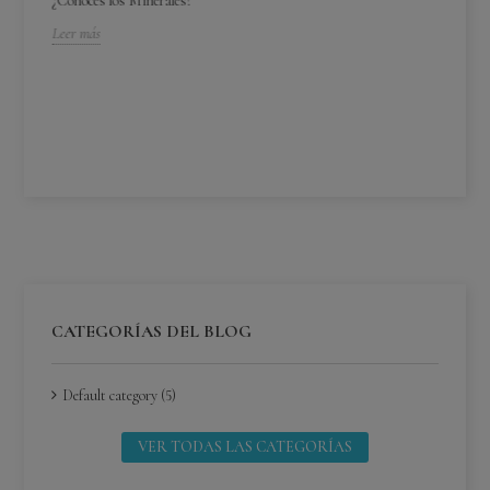
¿Conoces los Minerales?
Leer más
¿C
¿C
Lee
CATEGORÍAS DEL BLOG
Default category (5)
VER TODAS LAS CATEGORÍAS