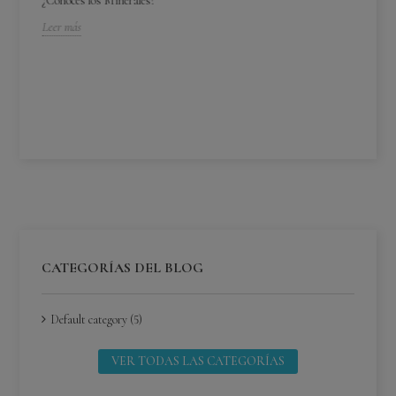
¿Conoces los Minerales?
Leer más
¿C
¿C
Lee
CATEGORÍAS DEL BLOG
Default category (5)
VER TODAS LAS CATEGORÍAS