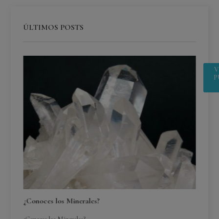
ÚLTIMOS POSTS
V
P
¿Conoces los Minerales?