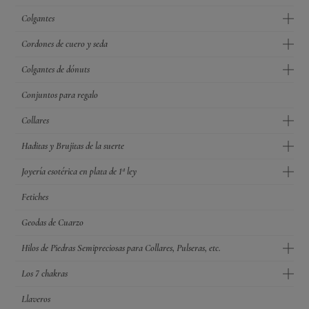
Colgantes
Cordones de cuero y seda
Colgantes de dónuts
Conjuntos para regalo
Collares
Haditas y Brujitas de la suerte
Joyería esotérica en plata de 1ª ley
Fetiches
Geodas de Cuarzo
Hilos de Piedras Semipreciosas para Collares, Pulseras, etc.
Los 7 chakras
Llaveros