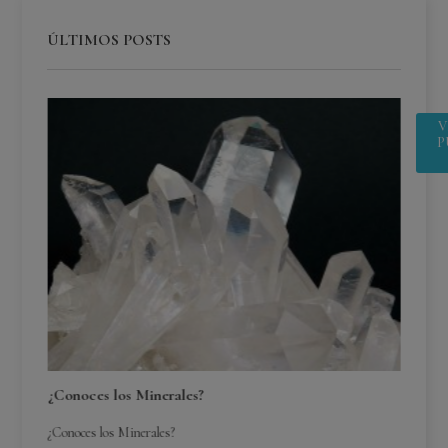
ÚLTIMOS POSTS
V
P
¿Conoces los Minerales?
¿Conoces los Minerales?