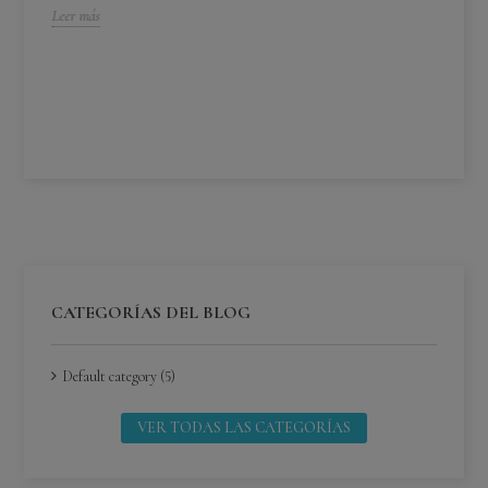
Leer más
¿C
¿C
Lee
CATEGORÍAS DEL BLOG
Default category (5)
VER TODAS LAS CATEGORÍAS