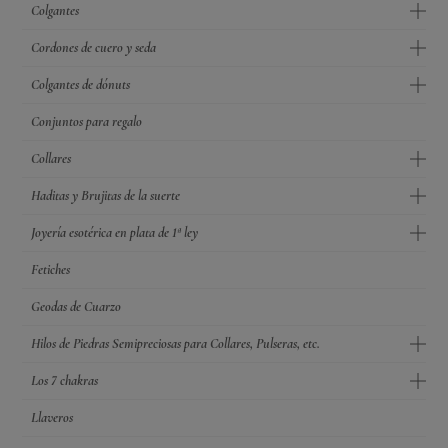
Colgantes
Cordones de cuero y seda
Colgantes de dónuts
Conjuntos para regalo
Collares
Haditas y Brujitas de la suerte
Joyería esotérica en plata de 1ª ley
Fetiches
Geodas de Cuarzo
Hilos de Piedras Semipreciosas para Collares, Pulseras, etc.
Los 7 chakras
Llaveros