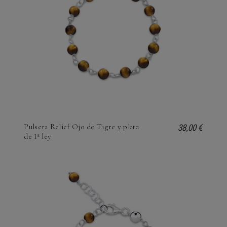
38,00 €
Pulsera Relief Ojo de Tigre y plata
de 1ª ley