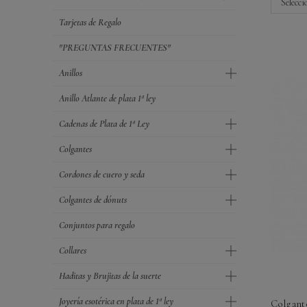
Selecci
Tarjetas de Regalo
"PREGUNTAS FRECUENTES"
Anillos
Anillo Atlante de plata 1ª ley
Cadenas de Plata de 1ª Ley
Colgantes
Cordones de cuero y seda
Colgantes de dónuts
Conjuntos para regalo
Collares
Haditas y Brujitas de la suerte
Joyería esotérica en plata de 1ª ley
Colgante