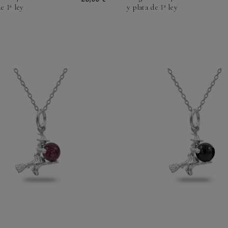
e 1ª ley
y plata de 1ª ley