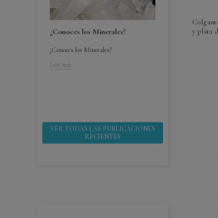
Colgante
¿Conoces los Minerales?
y plata d
¿Conoces los Minerales?
bebes ¿por
¿Cómo cuido mi
Leer más
¿Cómo cuido mis 
 ¿por que
Leer más
VER TODAS LAS PUBLICACIONES
RECIENTES