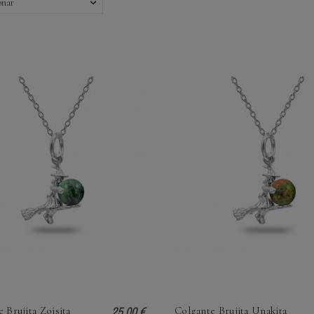
onar
25,00 €
 Brujita Zoisita
Colgante Brujita Unakita