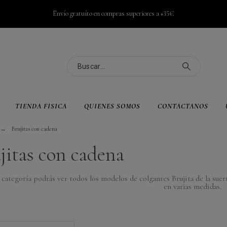
Envío gratuíto en compras superiores a +35€
TIENDA FÍSICA
QUIENES SOMOS
CONTÁCTANOS
Brujitas con cadena
jitas con cadena
 categoría podrás ver todos los modelos de colgantes Brujita de la sue
en varias medidas.