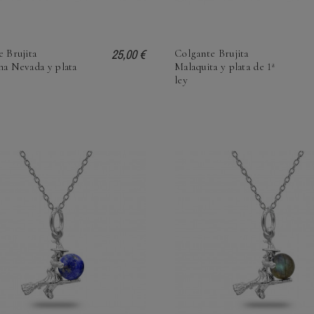
25,00 €
 Brujita
Colgante Brujita
na Nevada y plata
Malaquita y plata de 1ª
y
ley