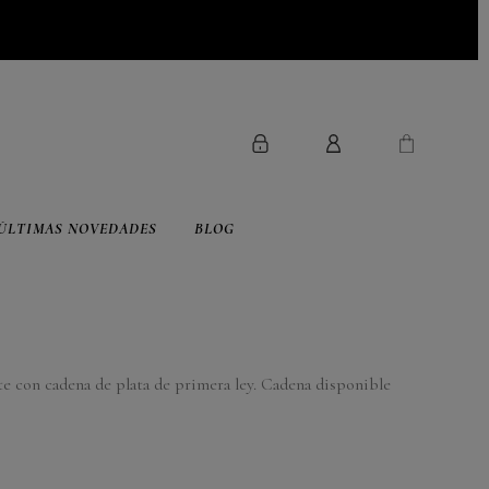
ÚLTIMAS NOVEDADES
BLOG
rte con cadena de plata de primera ley. Cadena disponible