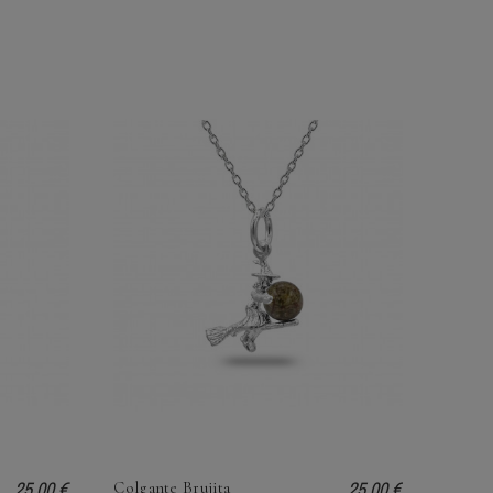
25,00 €
25,00 €
Colgante Brujita