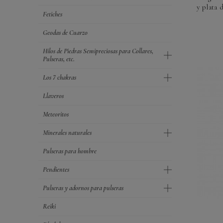
y plata d
Fetiches
Geodas de Cuarzo
Hilos de Piedras Semipreciosas para Collares,
Pulseras, etc.
Los 7 chakras
Llaveros
Meteoritos
Minerales naturales
Pulseras para hombre
Pendientes
Pulseras y adornos para pulseras
Reiki