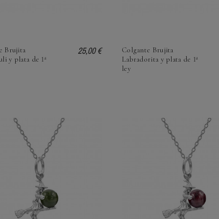
25,00 €
 Brujita
Colgante Brujita
uli y plata de 1ª
Labradorita y plata de 1ª
ley