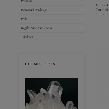
Péndulos
Colgante
Turmalin
Piedras del Horóscopo
1ª ley
Perlas
Regalos para Niña / Niño
Tobilleras
ÚLTIMOS POSTS