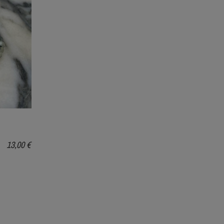
 Semipreciosas y Piedras
s ¿en qué se diferencian?
emipreciosas y Piedras
Collar de ambar para bebes ¿por
 ¿en qué se diferencian?
que funcionan?
Collar de ambar para bebes ¿por que
funcionan?
Leer más
13,00 €