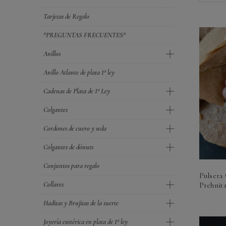
Tarjetas de Regalo
"PREGUNTAS FRECUENTES"
Anillos
Anillo Atlante de plata 1ª ley
Cadenas de Plata de 1ª Ley
Colgantes
Cordones de cuero y seda
Colgantes de dónuts
Conjuntos para regalo
Pulsera
Collares
Prehnita
Haditas y Brujitas de la suerte
Joyería esotérica en plata de 1ª ley