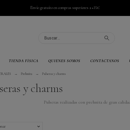
Envío gratuíto en compras superiores a +35€
TIENDA FÍSICA
QUIENES SOMOS
CONTÁCTANOS
ERALES
Prehnita
Pulseras y charms
seras y charms
Pulseras realizadas con prehnita de gran calida
onar