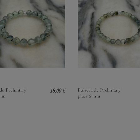
Piedras
Los 7 Chakras y las piedras
Preciosa
semipreciosas, ¿cómo te pueden
ayudar?
Piedras S
Preciosas
s minerales?
Los 7 Chakras y las piedras
Leer más
semipreciosas, ¿cómo te pueden ayudar?
minerales?
Leer más
15,00 €
de Prehnita y
Pulsera de Prehnita y
 mm
plata 6 mm