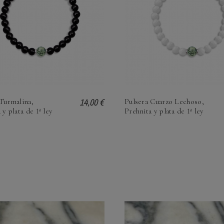
14,00 €
 Turmalina,
Pulsera Cuarzo Lechoso,
 y plata de 1ª ley
Prehnita y plata de 1ª ley