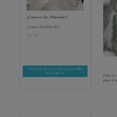
¿Conoces los Minerales?
¿Conoces los Minerales?
bebes ¿por
¿Cómo cuido mi
Leer más
¿Cómo cuido mis 
 ¿por que
Leer más
VER TODAS LAS PUBLICACIONES
RECIENTES
Pulsera 
plata 8