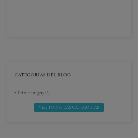
¿C
¿C
Lee
CATEGORÍAS DEL BLOG
Default category (5)
VER TODAS LAS CATEGORÍAS