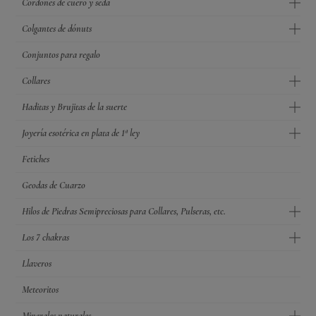
Cordones de cuero y seda
Colgantes de dónuts
Conjuntos para regalo
Collares
Haditas y Brujitas de la suerte
Joyería esotérica en plata de 1ª ley
Fetiches
Geodas de Cuarzo
Hilos de Piedras Semipreciosas para Collares, Pulseras, etc.
Los 7 chakras
Llaveros
Meteoritos
Minerales naturales