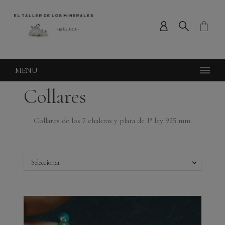
MENU
Collares
Collares de los 7 chakras y plata de 1ª ley 925 mm.
Seleccionar