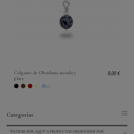
9,00 €
Colgante de Obsidiana nevada y
plata
Negro
Marrón
Rojo
Amarillo
Azul claro
+2
Categorías
"ENTRAR POR AQUI" A PRODUCTOS ORDENADOS POR