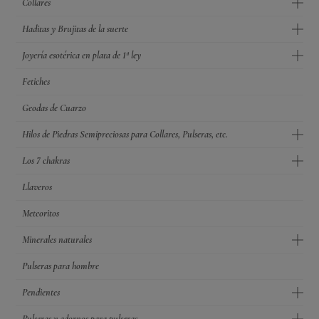
Collares
Haditas y Brujitas de la suerte
Joyería esotérica en plata de 1ª ley
Fetiches
Geodas de Cuarzo
Hilos de Piedras Semipreciosas para Collares, Pulseras, etc.
Los 7 chakras
Llaveros
Meteoritos
Minerales naturales
Pulseras para hombre
Pendientes
Pulseras y adornos para pulseras