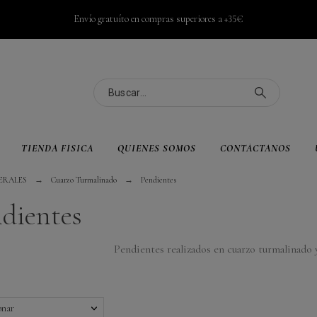
Envío gratuíto en compras superiores a +35€
TIENDA FÍSICA
QUIENES SOMOS
CONTÁCTANOS
ERALES
Cuarzo Turmalinado
Pendientes
dientes
Pendientes realizados en cuarzo turmalinado y
onar