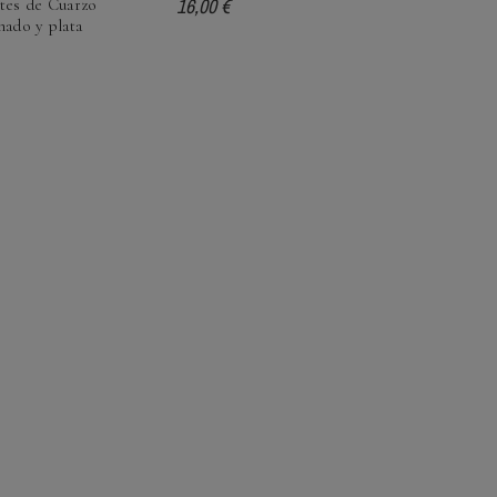
16,00 €
tes de Cuarzo
nado y plata