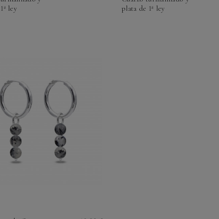
1ª ley
plata de 1ª ley