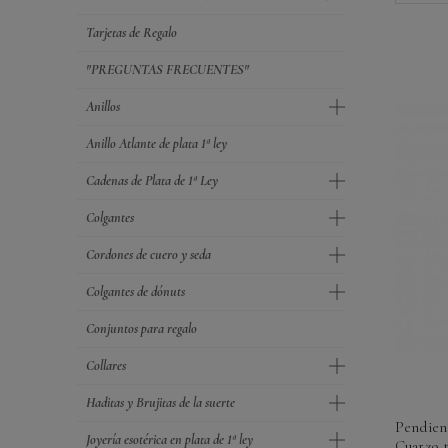
Tarjetas de Regalo
"PREGUNTAS FRECUENTES"
Anillos
Anillo Atlante de plata 1ª ley
Cadenas de Plata de 1ª Ley
Colgantes
Cordones de cuero y seda
Colgantes de dónuts
Conjuntos para regalo
Collares
Haditas y Brujitas de la suerte
Pendien
Joyería esotérica en plata de 1ª ley
Cuarzo 