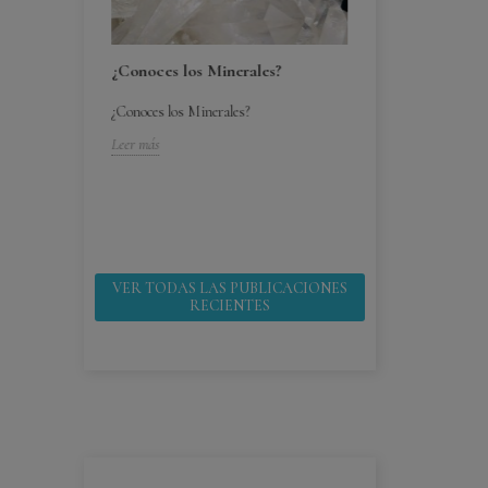
¿Conoces los Minerales?
¿Conoces los Minerales?
bebes ¿por
¿Cómo cuido mi
Leer más
¿Cómo cuido mis 
 ¿por que
Leer más
VER TODAS LAS PUBLICACIONES
RECIENTES