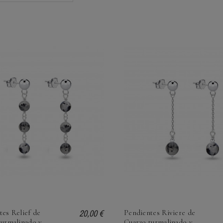
20,00 €
tes Relief de
Pendientes Riviere de
turmalinado y
Cuarzo turmalinado y