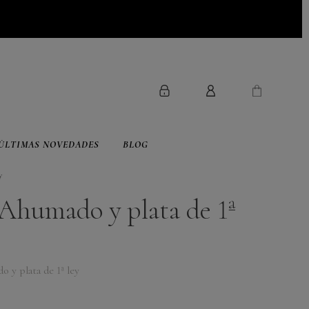
ÚLTIMAS NOVEDADES
BLOG
y
 Ahumado y plata de 1ª
 y plata de 1ª ley