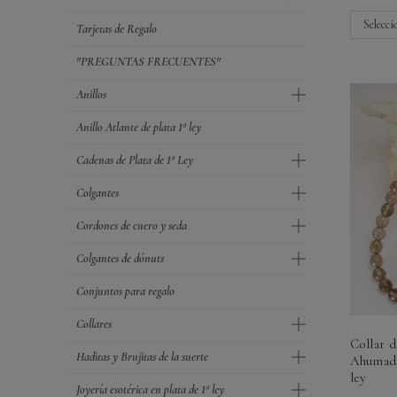
Selecci
Tarjetas de Regalo
"PREGUNTAS FRECUENTES"
Anillos
Anillo Atlante de plata 1ª ley
Cadenas de Plata de 1ª Ley
Colgantes
Cordones de cuero y seda
Colgantes de dónuts
Conjuntos para regalo
Collares
Collar 
Haditas y Brujitas de la suerte
Ahumado
ley
Joyería esotérica en plata de 1ª ley