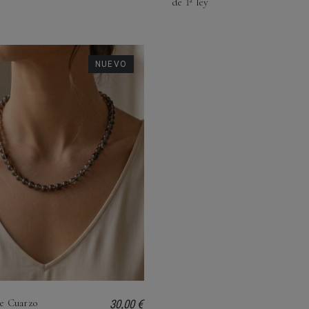
de 1ª ley
NUEVO
30,00 €
de Cuarzo