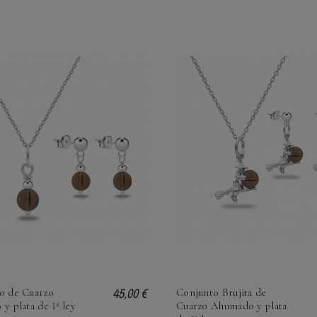
45,00 €
o de Cuarzo
Conjunto Brujita de
y plata de 1ª ley
Cuarzo Ahumado y plata