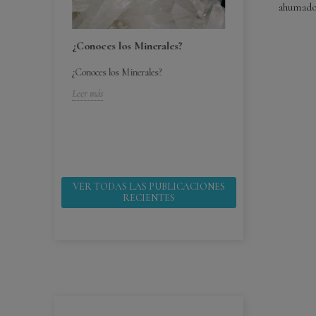
ahumado
¿Conoces los Minerales?
¿Conoces los Minerales?
bebes ¿por
¿Cómo cuido mi
Leer más
¿Cómo cuido mis 
 ¿por que
Leer más
VER TODAS LAS PUBLICACIONES
RECIENTES