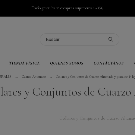
Envío gratuíto en compras superiores a +35€
TIENDA FÍSICA
QUIENES SOMOS
CONTÁCTANOS
ERALES
Cuarzo Ahumado
Collares y Conjuntos de Cuarzo Ahumado y plata de 1ª le
lares y Conjuntos de Cuarzo
Collares y Conjuntos de Cuarzo Ahumado