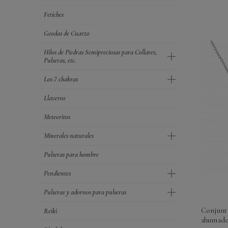
Fetiches
Geodas de Cuarzo
Hilos de Piedras Semipreciosas para Collares,
Pulseras, etc.
Los 7 chakras
Llaveros
Meteoritos
Minerales naturales
Pulseras para hombre
Pendientes
Pulseras y adornos para pulseras
Conjunt
Reiki
ahumado 