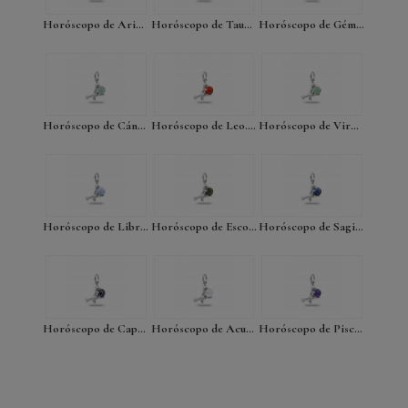
Horóscopo de Aries. Jaspe Rojo Ver artículos
Horóscopo de Tauro. Cuarzo Rosa Ver artículos
Horóscopo de Géminis. Ojo de Tigre Ver artículos
Horóscopo de Cáncer. Fluorita Ver artículos
Horóscopo de Leo. Cornalina Ver artículos
Horóscopo de Virgo. Cuarzo Verde Ver artículos
Horóscopo de Libra. Calcedonia Ver artículos
Horóscopo de Escorpio. Jade Ver artículos
Horóscopo de Sagitario. Sodalita Ver artículos
Horóscopo de Capricornio. Obsidiana Nevada Ver artículos
Horóscopo de Acuario. Cuarzo Cristal de Roca Ver artículos
Horóscopo de Piscis. Amatista Ver artículos