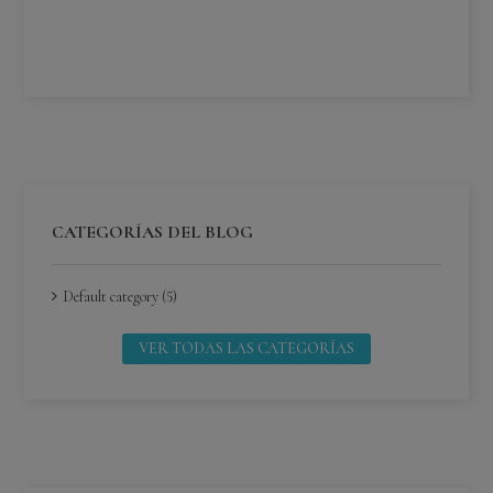
¿C
Lee
CATEGORÍAS DEL BLOG
Default category (5)
VER TODAS LAS CATEGORÍAS