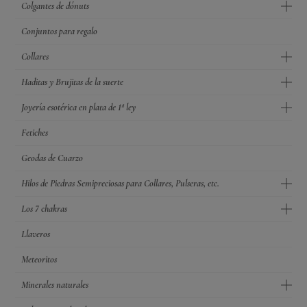
Colgantes de dónuts
Conjuntos para regalo
Collares
Haditas y Brujitas de la suerte
Joyería esotérica en plata de 1ª ley
Fetiches
Geodas de Cuarzo
Hilos de Piedras Semipreciosas para Collares, Pulseras, etc.
Los 7 chakras
Llaveros
Meteoritos
Minerales naturales