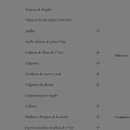
Tarjetas de Regalo
"PREGUNTAS FRECUENTES"
Anillos
Anillo Atlante de plata 1ª ley
Cadenas de Plata de 1ª Ley
Pulseras
Colgantes
Cordones de cuero y seda
Colgantes de dónuts
Conjuntos para regalo
Collares
Haditas y Brujitas de la suerte
Conjunto
Joyería esotérica en plata de 1ª ley