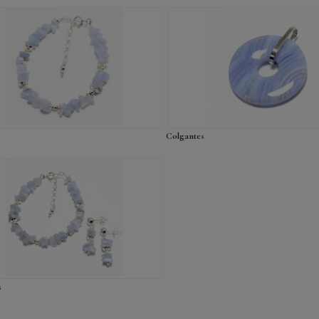
Colgantes
s