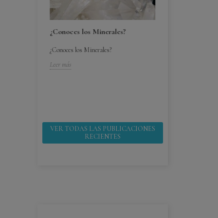
¿Conoces los Minerales?
¿Conoces los Minerales?
bebes ¿por
¿Cómo cuido mi
Leer más
¿Cómo cuido mis 
 ¿por que
Leer más
VER TODAS LAS PUBLICACIONES
RECIENTES