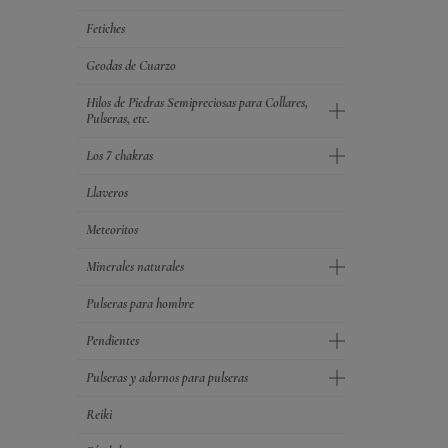
Fetiches
Geodas de Cuarzo
Hilos de Piedras Semipreciosas para Collares,
Pulseras, etc.
Los 7 chakras
Llaveros
Meteoritos
Minerales naturales
Pulseras para hombre
Pendientes
Pulseras y adornos para pulseras
Reiki