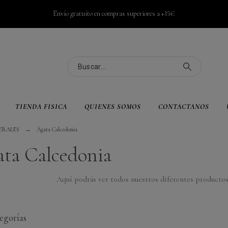
Envío gratuíto en compras superiores a +35€
TIENDA FÍSICA
QUIENES SOMOS
CONTÁCTANOS
ERALES
Ágata Calcedonia
ta Calcedonia
Aquí podrás ver todos nuestros diferentes productos
egorías