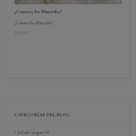
¿Conoces los Minerales?
¿Conoces los Minerales?
Leer más
¿C
¿C
Lee
CATEGORÍAS DEL BLOG
Default category (5)