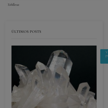
Tobilleras
ÚLTIMOS POSTS
V
P