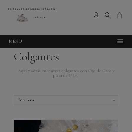
MENU
Colgantes
Aquí podrás encontrar colgantes con Ojo de Gato
y
plata de 1ª ley
Seleccionar