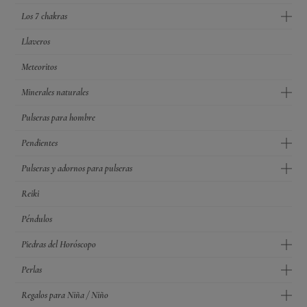
Los 7 chakras
Llaveros
Meteoritos
Minerales naturales
Pulseras para hombre
Pendientes
Pulseras y adornos para pulseras
Reiki
Péndulos
Piedras del Horóscopo
Perlas
Regalos para Niña / Niño