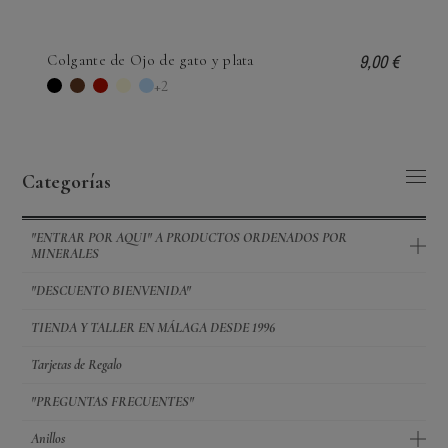
9,00 €
Colgante de Ojo de gato y plata
Negro
Marrón
Rojo
Amarillo
Azul claro
+2
Categorías
"ENTRAR POR AQUI" A PRODUCTOS ORDENADOS POR
MINERALES
"DESCUENTO BIENVENIDA"
TIENDA Y TALLER EN MÁLAGA DESDE 1996
Tarjetas de Regalo
"PREGUNTAS FRECUENTES"
Anillos