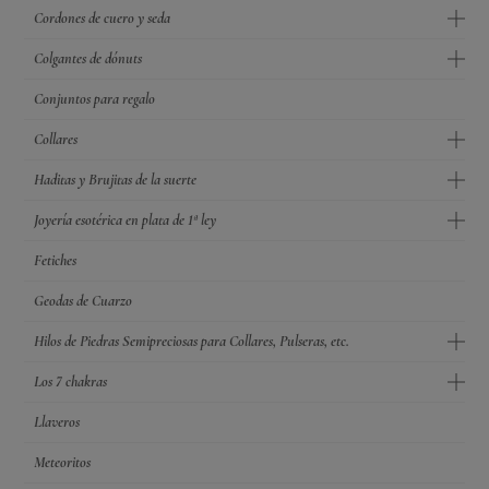
Cordones de cuero y seda
Colgantes de dónuts
Conjuntos para regalo
Collares
Haditas y Brujitas de la suerte
Joyería esotérica en plata de 1ª ley
Fetiches
Geodas de Cuarzo
Hilos de Piedras Semipreciosas para Collares, Pulseras, etc.
Los 7 chakras
Llaveros
Meteoritos