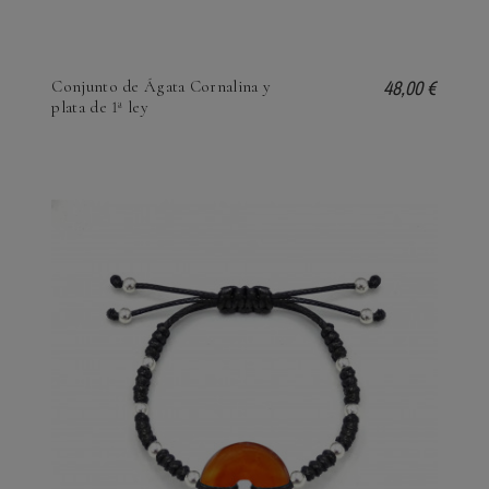
48,00 €
Conjunto de Ágata Cornalina y
plata de 1ª ley