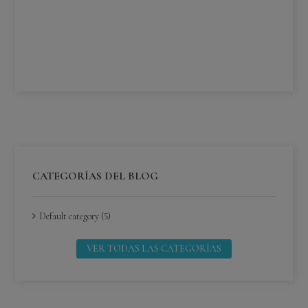
¿C
¿C
Lee
CATEGORÍAS DEL BLOG
Default category (5)
VER TODAS LAS CATEGORÍAS