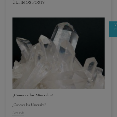
ÚLTIMOS POSTS
V
P
¿Conoces los Minerales?
¿Conoces los Minerales?
Leer más