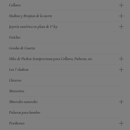
Collares
Haditas y Brujitas de la suerte
Joyería esotérica en plata de 1ª ley
Fetiches
Geodas de Cuarzo
Hilos de Piedras Semipreciosas para Collares, Pulseras, etc.
Los 7 chakras
Llaveros
Meteoritos
Minerales naturales
Pulseras para hombre
Pendientes