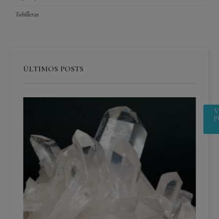
Tobilleras
ÚLTIMOS POSTS
V
P