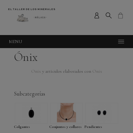
MENU
Ónix
Onix
y articulos elaborados con
Onix
Subcategorías
Colgantes
Conjuntos y collares
Pendientes