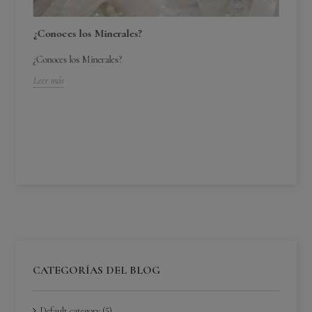
¿Conoces los Minerales?
¿Conoces los Minerales?
Leer más
¿C
¿C
Lee
CATEGORÍAS DEL BLOG
Default category (5)