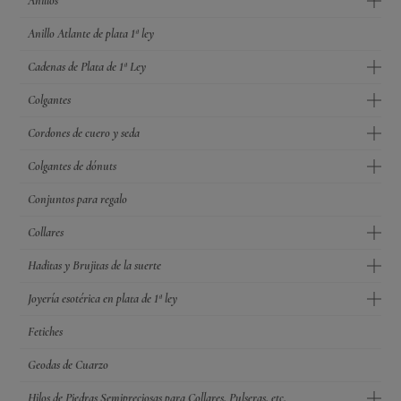
Anillos
Anillo Atlante de plata 1ª ley
Cadenas de Plata de 1ª Ley
Colgantes
Cordones de cuero y seda
Colgantes de dónuts
Conjuntos para regalo
Collares
Haditas y Brujitas de la suerte
Joyería esotérica en plata de 1ª ley
Fetiches
Geodas de Cuarzo
Hilos de Piedras Semipreciosas para Collares, Pulseras, etc.