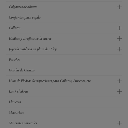
Colgantes de dónuts
Conjuntos para regalo
Collares
Haditas y Brujitas de la suerte
Joyería esotérica en plata de 1ª ley
Fetiches
Geodas de Cuarzo
Hilos de Piedras Semipreciosas para Collares, Pulseras, etc.
Los 7 chakras
Llaveros
Meteoritos
Minerales naturales