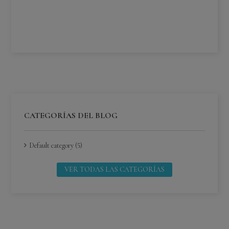
¿C
Lee
CATEGORÍAS DEL BLOG
Default category (5)
VER TODAS LAS CATEGORÍAS